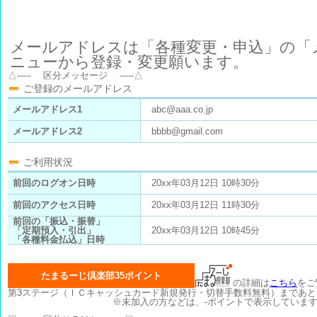
△----- 区分メッセージ -----△
ご登録のメールアドレス
メールアドレス1
abc@aaa.co.jp
メールアドレス2
bbbb@gmail.com
ご利用状況
前回のログオン日時
20xx年03月12日 10時30分
前回のアクセス日時
20xx年03月12日 11時30分
前回の「振込・振替」
「定期預入・引出」
20xx年03月12日 10時45分
「各種料金払込」日時
たまるーじ倶楽部35ポイント
の詳細は
こちら
をご
第3ステージ（ＩＣキャッシュカード新規発行・切替手数料無料）まであと
※未加入の方などは、-ポイントで表示していま