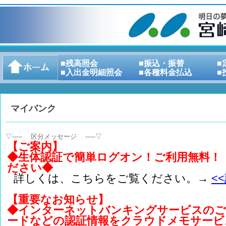
■残高照会
■振込・振替
■
■入出金明細照会
■各種料金払込
■
マイバンク
▽----- 区分メッセージ -----▽