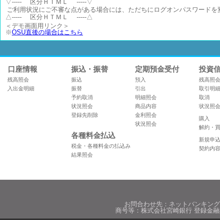
▽----- 区分ＨＴＭＬ -----▽
△----- 区分ＨＴＭＬ -----△
＜デモ画面用リンク＞
※
OSU直後の場合はこちら
口座情報
お問合わせ先：ネットバンキン
商号等：株式会社宮崎銀行 登録金融機