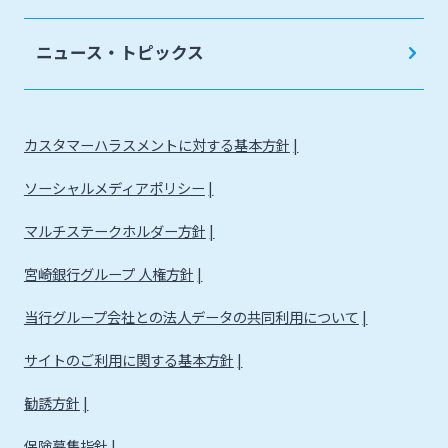
法人・個人事業主のお客さま
ニュース・トピックス
株主・投資家の皆さま
カスタマーハラスメントに対する基本方針
宮崎銀行について
ソーシャルメディアポリシー
ニュースリリース一覧
マルチステークホルダー方針
宮崎銀行グループ 人権方針
採用情報
当行グループ会社との法人データの共同利用について
サイトのご利用に関する基本方針
お問い合わせ先一覧
勧誘方針
保険募集指針