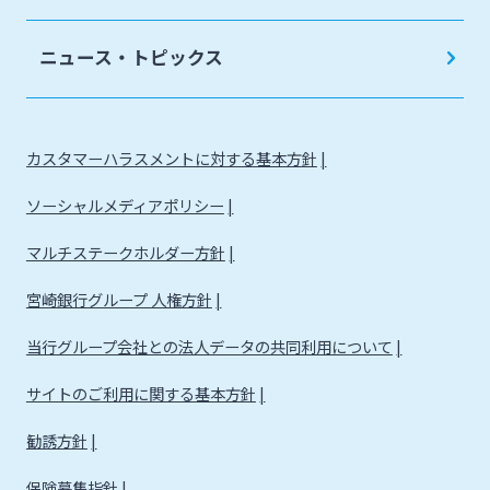
法人・個人事業主のお客さま
ニュース・トピックス
株主・投資家の皆さま
カスタマーハラスメントに対する基本方針
宮崎銀行について
ソーシャルメディアポリシー
ニュースリリース一覧
マルチステークホルダー方針
宮崎銀行グループ 人権方針
採用情報
当行グループ会社との法人データの共同利用について
サイトのご利用に関する基本方針
お問い合わせ先一覧
勧誘方針
保険募集指針