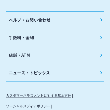
みやぎんMikatanoシリーズ
ヘルプ・お問い合わせ
ログオン
手数料・金利
店舗・ATM
よくあるご質問
チャットで相談
ニュース・トピックス
English
個人のお客さま
カスタマーハラスメントに対する基本方針
ソーシャルメディアポリシー