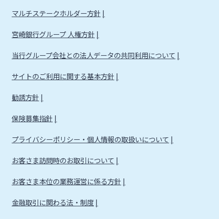
法人・個人事業主のお客さま
マルチステークホルダー方針
宮崎銀行グループ 人権方針
株主・投資家の皆さま
当行グループ会社との法人データの共同利用について
宮崎銀行について
サイトのご利用に関する基本方針
勧誘方針
ニュースリリース一覧
保険募集指針
プライバシーポリシー・個人情報の取扱いについて
採用情報
お客さま訪問時のお取引について
お問い合わせ先一覧
お客さま本位の業務運営に係る方針
金融取引に関わる法・制度