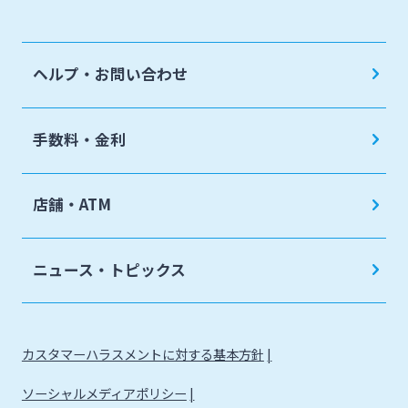
みやぎんMikatanoシリーズ
ヘルプ・お問い合わせ
ログオン
手数料・金利
店舗・ATM
よくあるご質問
チャットで相談
ニュース・トピックス
English
個人のお客さま
カスタマーハラスメントに対する基本方針
ソーシャルメディアポリシー