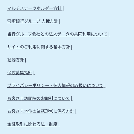
法人・個人事業主のお客さま
マルチステークホルダー方針
宮崎銀行グループ 人権方針
株主・投資家の皆さま
当行グループ会社との法人データの共同利用について
宮崎銀行について
サイトのご利用に関する基本方針
勧誘方針
ニュースリリース一覧
保険募集指針
プライバシーポリシー・個人情報の取扱いについて
採用情報
お客さま訪問時のお取引について
お問い合わせ先一覧
お客さま本位の業務運営に係る方針
金融取引に関わる法・制度